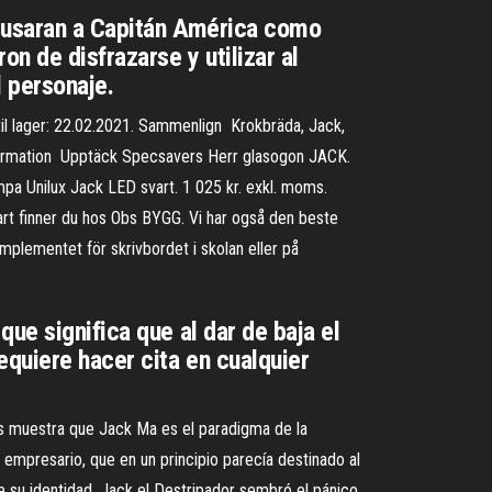
mp usaran a Capitán América como
n de disfrazarse y utilizar al
l personaje.
 til lager: 22.02.2021. Sammenlign Krokbräda, Jack,
information Upptäck Specsavers Herr glasogon JACK.
mpa Unilux Jack LED svart. 1 025 kr. exkl. moms.
vart finner du hos Obs BYGG. Vi har også den beste
plementet för skrivbordet i skolan eller på
ue significa que al dar de baja el
equiere hacer cita en cualquier
os muestra que Jack Ma es el paradigma de la
empresario, que en un principio parecía destinado al
e su identidad. Jack el Destripador sembró el pánico