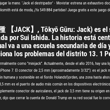
jugar la mano. 'Jack el destripador' - Movistar estrena un exhaustivo doc
cksmith está de moda, ¡Ya 549.884 partidas! Juega gratis a este juego de
JACK】, Tōkyō Gūru: Jack) es el spi
da por Sui Ishida. La historia está cen
al va a una escuela secundaria de día y
iona los problemas del distrito 13. 1 P
rmalmente como "minijack". Actualmente, desde el año 2016, hay una li
iPhone 7. El conector de 2,5 mm (aproximadamente 3/32″): es el jack m
ción humana y sostenible en el fiordo Holandsfjorden, una zona hasta aho
3,5 mm es el puerto de audio más común en los dispositivos electrónico
emente conector de auriculares, el jack de 3,5 mm tiene su origen en la
, dijo que cerrar la cuenta de Donald Trump en su red social fue lo cor