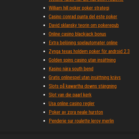
William hill poker poker strategi
Casino conrad punta del este poker
David sklansky teorin om pokerepub
Online casino blackjack bonus
Extra belöning spelautomater online
Zynga texas holdem poker för android 2.3
Golden spins casino utan insättning
Kasino nära south bend
Gratis onlinespel utan insättning krävs
Slots på kawartha downs stängning
Slot van die paarl kerk
Usa online casino regler
Poker av zora neale hurston
Penderie sur roulette leroy merlin