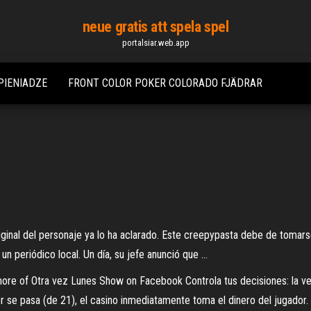
neue gratis att spela spel
portalsiar.web.app
PIENIADZE
FRONT COLOR POKER COLORADO FJÄDRAR
iginal del personaje ya lo ha aclarado. Este creepypasta debe de tomars
n periódico local. Un día, su jefe anunció que …
re of Otra vez Lunes Show on Facebook Controla tus decisiones: la ven
or se pasa (de 21), el casino inmediatamente toma el dinero del jugador.