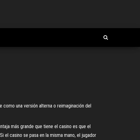
e como una versión alterna o reimaginación del
taja más grande que tiene el casino es que el
 Si el casino se pasa en la misma mano, el jugador