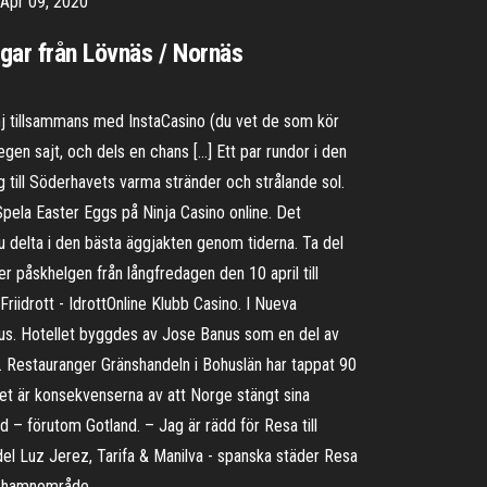
t Apr 09, 2020
ngar från Lövnäs / Nornäs
nj tillsammans med InstaCasino (du vet de som kör
en sajt, och dels en chans […] Ett par rundor i den
ig till Söderhavets varma stränder och strålande sol.
Spela Easter Eggs på Ninja Casino online. Det
du delta i den bästa äggjakten genom tiderna. Ta del
r påskhelgen från långfredagen den 10 april till
riidrott - IdrottOnline Klubb Casino. I Nueva
anus. Hotellet byggdes av Jose Banus som en del av
r. Restauranger Gränshandeln i Bohuslän har tappat 90
Det är konsekvenserna av att Norge stängt sina
d – förutom Gotland. – Jag är rädd för Resa till
a del Luz Jerez, Tarifa & Manilva - spanska städer Resa
nús hamnområde