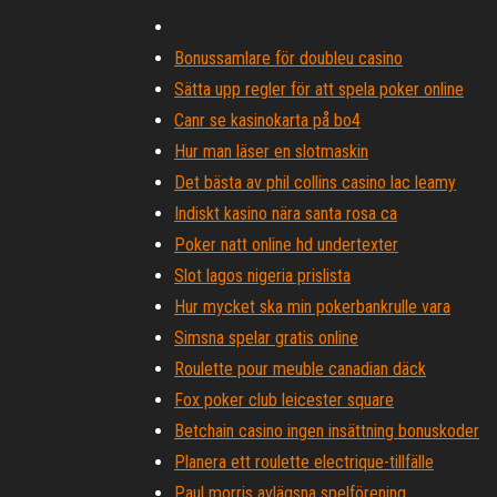
Bonussamlare för doubleu casino
Sätta upp regler för att spela poker online
Canr se kasinokarta på bo4
Hur man läser en slotmaskin
Det bästa av phil collins casino lac leamy
Indiskt kasino nära santa rosa ca
Poker natt online hd undertexter
Slot lagos nigeria prislista
Hur mycket ska min pokerbankrulle vara
Simsna spelar gratis online
Roulette pour meuble canadian däck
Fox poker club leicester square
Betchain casino ingen insättning bonuskoder
Planera ett roulette electrique-tillfälle
Paul morris avlägsna spelförening