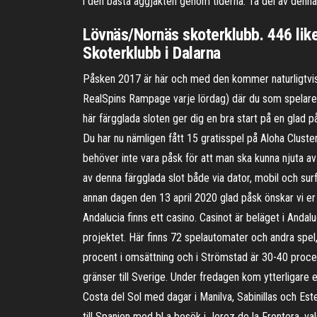
i den bästa äggjakten genom tiderna. Ta del av denna 
Lövnäs/Nornäs skoterklubb. 446 likes
Skoterklubb i Dalarna
Påsken 2017 är här och med den kommer naturligtvis
RealSpins Rampage varje lördag) där du som spelare d
här färgglada sloten ger dig en bra start på en glad p
Du har nu nämligen fått 15 gratisspel på Aloha Clust
behöver inte vara påsk för att man ska kunna njuta av
av denna färgglada slot både via dator, mobil och surf
annan dagen den 13 april 2020 glad påsk önskar vi er a
Andalucia finns ett casino. Casinot är beläget i And
projektet. Här finns 72 spelautomater och andra spel,
procent i omsättning och i Strömstad är 30-40 procen
gränser till Sverige. Under fredagen kom ytterligare 
Costa del Sol med dagar i Manilva, Sabinillas och Este
till Spanien med bl a besök i Jerez de la Frontera, v