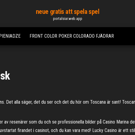
neue gratis att spela spel
portalsiar.web.app
PIENIADZE
FRONT COLOR POKER COLORADO FJÄDRAR
åsk
rens. Det alla säger, det du ser och det du hör om Toscana är sant! Tosca
 av resenärer som du och se professionella bilder på Casino Marina del 
uvstartat firandet i casinot, och du kan vara med! Lucky Casino är ett st