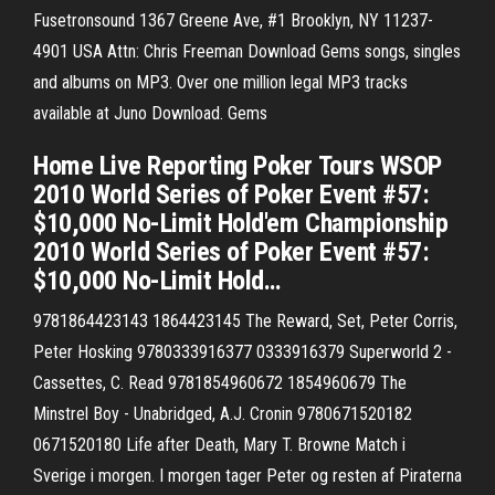
Fusetronsound 1367 Greene Ave, #1 Brooklyn, NY 11237-
4901 USA Attn: Chris Freeman Download Gems songs, singles
and albums on MP3. Over one million legal MP3 tracks
available at Juno Download. Gems
Home Live Reporting Poker Tours WSOP
2010 World Series of Poker Event #57:
$10,000 No-Limit Hold'em Championship
2010 World Series of Poker Event #57:
$10,000 No-Limit Hold…
9781864423143 1864423145 The Reward, Set, Peter Corris,
Peter Hosking 9780333916377 0333916379 Superworld 2 -
Cassettes, C. Read 9781854960672 1854960679 The
Minstrel Boy - Unabridged, A.J. Cronin 9780671520182
0671520180 Life after Death, Mary T. Browne Match i
Sverige i morgen. I morgen tager Peter og resten af Piraterna