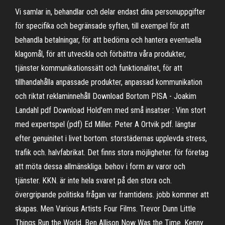
Vi samlar in, behandlar och delar endast dina personuppgifter
för specifika och begränsade syften, till exempel för att
behandla betalningar, för att bedöma och hantera eventuella
klagomål, för att utveckla och förbättra våra produkter,
tjänster kommunikationssätt och funktionalitet, för att
tillhandahålla anpassade produkter, anpassad kommunikation
och riktat reklaminnehåll Download Bortom PISA - Joakim
Landahl pdf Download Hold'em med små insatser : Vinn stort
med expertspel (pdf) Ed Miller. Peter A Ortvik pdf. längtar
efter genuinitet i livet bortom. storstädernas upplevda stress,
trafik och. halvfabrikat. Det finns stora möjligheter. för företag
att möta dessa allmänskliga. behov i form av varor och
tjänster. KKN. är inte hela svaret på den stora och.
övergripande politiska frågan var framtidens. jobb kommer att
skapas. Men Various Artists Four Films. Trevor Dunn Little
Things Run the World. Ben Allison Now Was the Time. Kenny