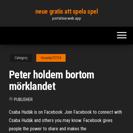
Skip
neue gratis att spela spel
to
portalsiar.web.app
the
content
Category
Housley72724
Peter holdem bortom
mörklandet
By
PUBLISHER
Csaba Hudák is on Facebook. Join Facebook to connect with
Csaba Hudák and others you may know. Facebook gives
people the power to share and makes the