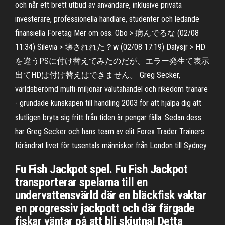
och når ett brett utbud av användare, inklusive privata
investerare, professionella handlare, studenter och ledande
finansiella Företag Mer om oss. Obo > 病んでるな (02/08
11:34) Silevia > 壊されれた？w (02/08 17:19) Dalysjr > HD
を違うPSに付け替えてみたのだが、エラー発生て表示
出てHDは付け替えはできません。 Greg Secker,
världsberömd multi-miljonär valutahandel och rikedom tränare
- grundade kunskapen till handling 2003 för att hjälpa dig att
slutligen bryta sig fritt från tiden är pengar fälla. Sedan dess
har Greg Secker och hans team av elit Forex Trader Trainers
förändrat livet för tusentals människor från London till Sydney.
Fu Fish Jackpot spel. Fu Fish Jackpot
transporterar spelarna till en
undervattensvärld där en bläckfisk vaktar
en progressiv jackpott och där färgade
fiskar väntar på att bli skjutna! Detta