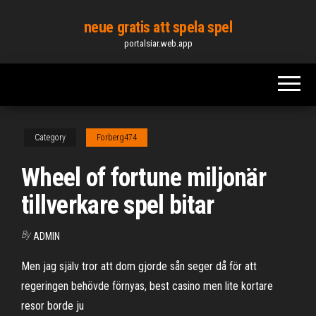
Skip
neue gratis att spela spel
to
portalsiar.web.app
the
content
Category
Forberg474
Wheel of fortune miljonär
tillverkare spel bitar
By
ADMIN
Men jag själv tror att dom gjorde sån seger då för att
regeringen behövde förnyas, best casino men lite kortare
resor borde ju