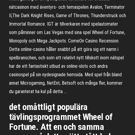
nätcasinon med äventyrs- och temaspelen Avalon, Terminator
II,The Dark Knight Rises, Game of Thrones, Thunderstruck och
Immortal Romance. IGT är tillverkaren med spelautomater
som påminner om Las Vegas med sina spel Wheel of Fortune,
Monopoly och Mega Jackpots. ComeOn Casino Recension.
Detta online-casino håller snabbt på att göra sig ett namn i
spelbranschen, och som ett relativt nytt tillskott inom nätspel
har de ett fantastiskt utbud av online-slots och andra
casinospel på sin nydesignade hemsida. Med spel från bland
annat Microgaming, NetEnt, Betsoft och många fler, kommer
du garanterat ha kul på detta …
det omåttligt populära
tävlingsprogrammet Wheel of
Fortune. Att en och samma