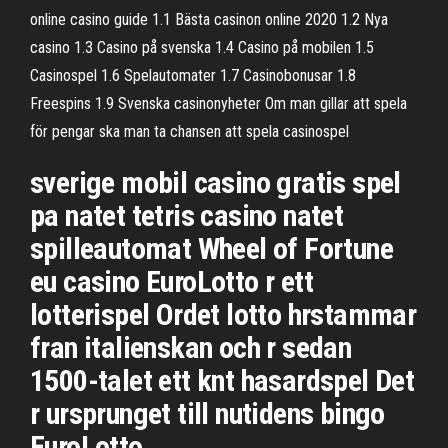
online casino guide 1.1 Bästa casinon online 2020 1.2 Nya
casino 1.3 Casino på svenska 1.4 Casino på mobilen 1.5
Casinospel 1.6 Spelautomater 1.7 Casinobonusar 1.8
Freespins 1.9 Svenska casinonyheter Om man gillar att spela
för pengar ska man ta chansen att spela casinospel
sverige mobil casino gratis spel
pa natet tetris casino natet
spilleautomat Wheel of Fortune
eu casino EuroLotto r ett
lotterispel Ordet lotto hrstammar
fran italienskan och r sedan
1500-talet ett knt hasardspel Det
r ursprunget till nutidens bingo
EuroLotto.