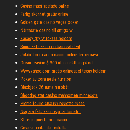
Casino magi spelade online
Farlig skönhet gratis online
Golden gate casino vegas poker
Närmaste casino till antigo wi
Zasady gry w teksas holdem
Suncoast casino durban real deal
Jokibet.com agen casino online terpercaya
Dream casino $ 300 utan insättningskod
Www.yahoo.com gratis onlinespel texas holdem
Poker av zora neale hurston
Blackjack 26 tums nitrobåt
Shooting star casino mahnomen minnesota
Pierre feuille ciseaux roulette russe
Niagara falls kasinospelautomater
St regis puerto rico casino
Cosa si punta alla roulette